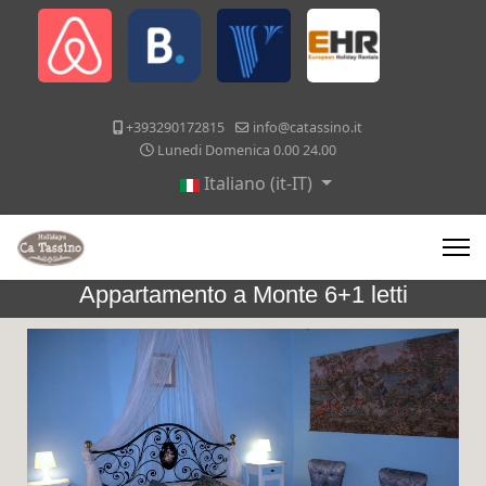
+393290172815
info@catassino.it
Lunedi Domenica 0.00 24.00
Italiano (it-IT)
Appartamento a Monte 6+1 letti